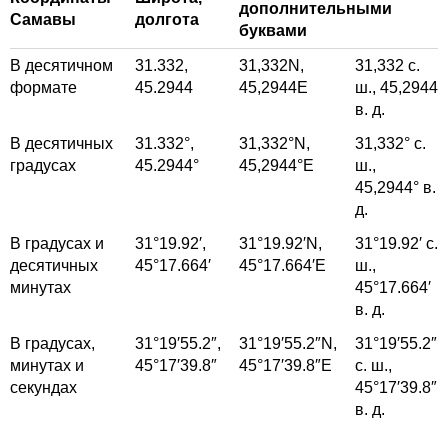
дополнительными
Самавы
долгота
буквами
В десятичном
31.332,
31,332
N,
31,332
с.
формате
45.2944
45,2944
E
ш.,
45,2944
в. д.
В десятичных
31.332°,
31,332°
N,
31,332°
с.
градусах
45.2944°
45,2944°
E
ш.,
45,2944°
в.
д.
В градусах и
31°19.92′,
31°19.92′
N,
31°19.92′
с.
десятичных
45°17.664′
45°17.664′
E
ш.,
минутах
45°17.664′
в. д.
В градусах,
31°19′55.2″,
31°19′55.2″
N,
31°19′55.2″
минутах и
45°17′39.8″
45°17′39.8″
E
с. ш.,
секундах
45°17′39.8″
в. д.