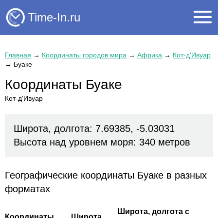
Time-In.ru
Главная
→
Координаты городов мира
→
Африка
→
Кот-д'Ивуар
→
Буаке
Координаты Буаке
Кот-д'Ивуар
Широта, долгота: 7.69385, -5.03031
Высота над уровнем моря: 340 метров
Географические координаты Буаке в разных
форматах
Широта, долгота с
Координаты
Широта,