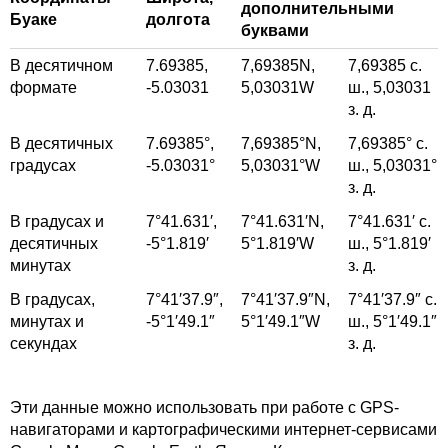
дополнительными
Буаке
долгота
буквами
В десятичном
7.69385,
7,69385
N,
7,69385
с.
формате
-5.03031
5,03031
W
ш.,
5,03031
з. д.
В десятичных
7.69385°,
7,69385°
N,
7,69385°
с.
градусах
-5.03031°
5,03031°
W
ш.,
5,03031°
з. д.
В градусах и
7°41.631′,
7°41.631′
N,
7°41.631′
с.
десятичных
-5°1.819′
5°1.819′
W
ш.,
5°1.819′
минутах
з. д.
В градусах,
7°41′37.9″,
7°41′37.9″
N,
7°41′37.9″
с.
минутах и
-5°1′49.1″
5°1′49.1″
W
ш.,
5°1′49.1″
секундах
з. д.
Эти данные можно использовать при работе с GPS-
навигаторами и картографическими интернет-сервисами