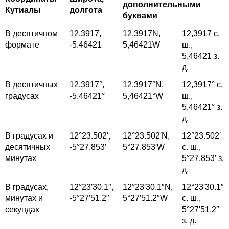
дополнительными
Кутиалы
долгота
буквами
В десятичном
12.3917,
12,3917
N,
12,3917
с.
формате
-5.46421
5,46421
W
ш.,
5,46421
з.
д.
В десятичных
12.3917°,
12,3917°
N,
12,3917°
с.
градусах
-5.46421°
5,46421°
W
ш.,
5,46421°
з.
д.
В градусах и
12°23.502′,
12°23.502′
N,
12°23.502′
десятичных
-5°27.853′
5°27.853′
W
с. ш.,
минутах
5°27.853′
з.
д.
В градусах,
12°23′30.1″,
12°23′30.1″
N,
12°23′30.1″
минутах и
-5°27′51.2″
5°27′51.2″
W
с. ш.,
секундах
5°27′51.2″
з. д.