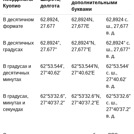
дополнительными
Куопио
долгота
буквами
В десятичном
62.8924,
62,8924
N,
62,8924
с.
формате
27.677
27,677
E
ш.,
27,677
в. д.
В десятичных
62.8924°,
62,8924°
N,
62,8924°
с.
градусах
27.677°
27,677°
E
ш.,
27,677°
в. д.
В градусах и
62°53.544′,
62°53.544′
N,
62°53.544′
десятичных
27°40.62′
27°40.62′
E
с. ш.,
минутах
27°40.62′
в. д.
В градусах,
62°53′32.6″,
62°53′32.6″
N,
62°53′32.6″
минутах и
27°40′37.2″
27°40′37.2″
E
с. ш.,
секундах
27°40′37.2″
в. д.