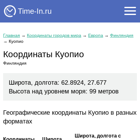
Time-In.ru
Главная
→
Координаты городов мира
→
Европа
→
Финляндия
→
Куопио
Координаты Куопио
Финляндия
Широта, долгота: 62.8924, 27.677
Высота над уровнем моря: 99 метров
Географические координаты Куопио в разных
форматах
Широта, долгота с
Координаты
Широта,