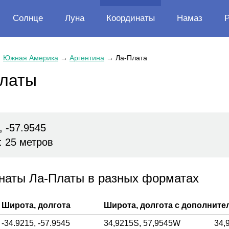
Солнце
Луна
Координаты
Намаз
→
Южная Америка
→
Аргентина
→
Ла-Плата
Платы
, -57.9545
: 25 метров
наты Ла-Платы в разных форматах
Широта, долгота
Широта, долгота с дополнит
-34.9215,
-57.9545
34,9215
S,
57,9545
W
34,