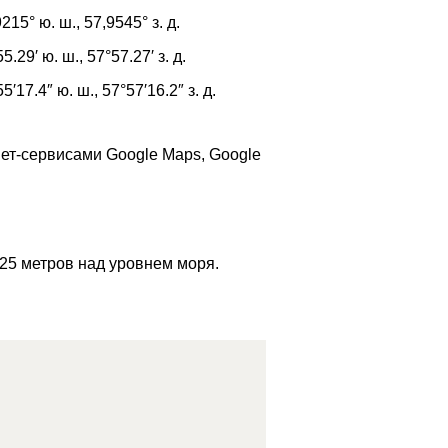
9215°
ю. ш.,
57,9545°
з. д.
55.29′
ю. ш.,
57°57.27′
з. д.
55′17.4″
ю. ш.,
57°57′16.2″
з. д.
ет-сервисами Google Maps, Google
25 метров над уровнем моря.