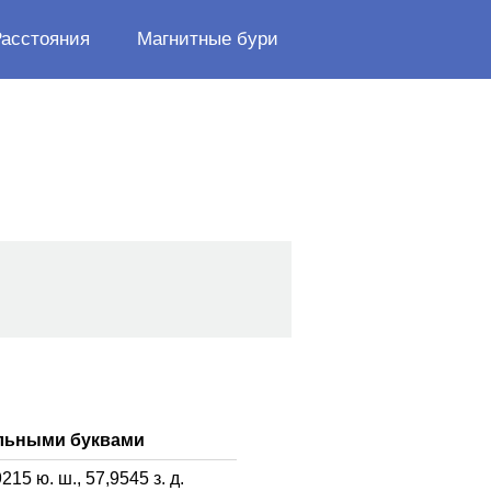
Расстояния
Магнитные бури
ельными буквами
9215
ю. ш.,
57,9545
з. д.