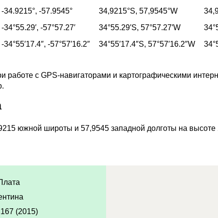
-34.9215°,
-57.9545°
34,9215°
S,
57,9545°
W
34,
-34°55.29′,
-57°57.27′
34°55.29′
S,
57°57.27′
W
34°
-34°55′17.4″,
-57°57′16.2″
34°55′17.4″
S,
57°57′16.2″
W
34°
и работе с GPS-навигаторами и картографическими интерн
p.
а
9215 южной широты и 57,9545 западной долготы на высоте 
Плата
ентина
,167 (2015)