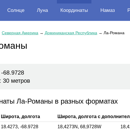
Солнце
Луна
Координаты
Намаз
→
Северная Америка
→
Доминиканская Республика
→
Ла-Романа
Романы
 -68.9728
: 30 метров
инаты Ла-Романы в разных форматах
Широта, долгота
Широта, долгота с дополните
18.4273,
-68.9728
18,4273
N,
68,9728
W
18,