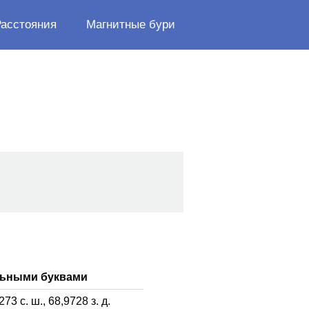
Расстояния
Магнитные бури
льными буквами
4273
с. ш.,
68,9728
з. д.