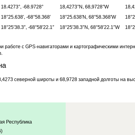
18.4273°,
-68.9728°
18,4273°
N,
68,9728°
W
18,4
18°25.638′,
-68°58.368′
18°25.638′
N,
68°58.368′
W
18°2
18°25′38.3″,
-68°58′22.1″
18°25′38.3″
N,
68°58′22.1″
W
18°2
и работе с GPS-навигаторами и картографическими интерн
p.
на
,4273 северной широты и 68,9728 западной долготы на выс
ая Республика
6)