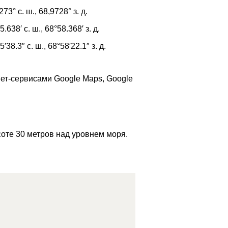
273°
с. ш.,
68,9728°
з. д.
5.638′
с. ш.,
68°58.368′
з. д.
5′38.3″
с. ш.,
68°58′22.1″
з. д.
ет-сервисами Google Maps, Google
оте 30 метров над уровнем моря.