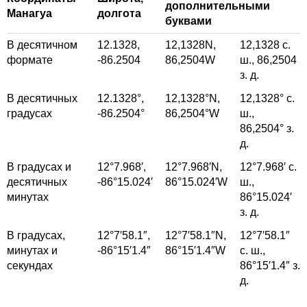
дополнительными
Манагуа
долгота
буквами
В десятичном
12.1328,
12,1328
N,
12,1328
с.
формате
-86.2504
86,2504
W
ш.,
86,2504
з. д.
В десятичных
12.1328°,
12,1328°
N,
12,1328°
с.
градусах
-86.2504°
86,2504°
W
ш.,
86,2504°
з.
д.
В градусах и
12°7.968′,
12°7.968′
N,
12°7.968′
с.
десятичных
-86°15.024′
86°15.024′
W
ш.,
минутах
86°15.024′
з. д.
В градусах,
12°7′58.1″,
12°7′58.1″
N,
12°7′58.1″
минутах и
-86°15′1.4″
86°15′1.4″
W
с. ш.,
секундах
86°15′1.4″
з.
д.