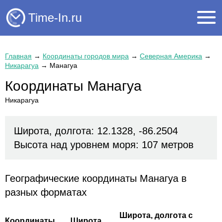
Time-In.ru
Главная
→
Координаты городов мира
→
Северная Америка
→
Никарагуа
→
Манагуа
Координаты Манагуа
Никарагуа
Широта, долгота: 12.1328, -86.2504
Высота над уровнем моря: 107 метров
Географические координаты Манагуа в
разных форматах
Широта, долгота с
Координаты
Широта,