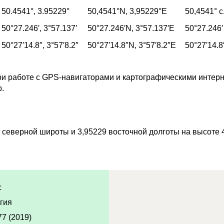
50.4541°,
3.95229°
50,4541°
N,
3,95229°
E
50,4541°
с
50°27.246′,
3°57.137′
50°27.246′
N,
3°57.137′
E
50°27.246′
50°27′14.8″,
3°57′8.2″
50°27′14.8″
N,
3°57′8.2″
E
50°27′14.8
и работе с GPS-навигаторами и картографическими интерн
p.
 северной широты и 3,95229 восточной долготы на высоте 
с
гия
77 (2019)