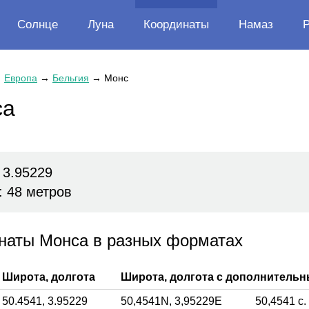
Солнце
Луна
Координаты
Намаз
→
Европа
→
Бельгия
→
Монс
са
 3.95229
: 48 метров
наты Монса в разных форматах
Широта, долгота
Широта, долгота с дополнитель
50.4541,
3.95229
50,4541
N,
3,95229
E
50,4541
с.