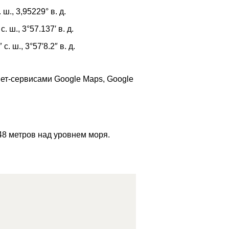
. ш.,
3,95229°
в. д.
с. ш.,
3°57.137′
в. д.
″
с. ш.,
3°57′8.2″
в. д.
ет-сервисами Google Maps, Google
48 метров над уровнем моря.