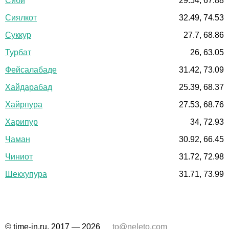
Сиби
29.54, 67.88
Сиялкот
32.49, 74.53
Суккур
27.7, 68.86
Турбат
26, 63.05
Фейсалабаде
31.42, 73.09
Хайдарабад
25.39, 68.37
Хайрпура
27.53, 68.76
Харипур
34, 72.93
Чаман
30.92, 66.45
Чиниот
31.72, 72.98
Шекхупура
31.71, 73.99
© time-in.ru, 2017 — 2026
to@neleto.com