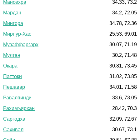
Мансехра
34.33, 73.2
Мардан
34.2, 72.05
Мингора
34.78, 72.36
Мирпур-Хас
25.53, 69.01
Музаффаргарх
30.07, 71.19
Мултан
30.2, 71.48
Окара
30.81, 73.45
Паттоки
31.02, 73.85
Пешавар
34.01, 71.58
Равалпинди
33.6, 73.05
Рахимъярхан
28.42, 70.3
Саргодха
32.09, 72.67
Сахивал
30.67, 73.1