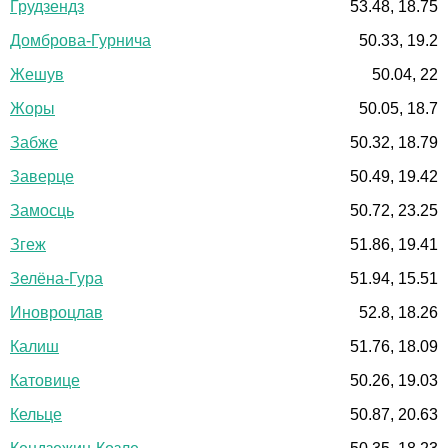
Грудзендз
53.48, 18.75
Домброва-Гурнича
50.33, 19.2
Жешув
50.04, 22
Жоры
50.05, 18.7
Забже
50.32, 18.79
Заверце
50.49, 19.42
Замосць
50.72, 23.25
Згеж
51.86, 19.41
Зелёна-Гура
51.94, 15.51
Иновроцлав
52.8, 18.26
Калиш
51.76, 18.09
Катовице
50.26, 19.03
Кельце
50.87, 20.63