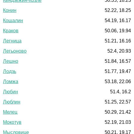
Кендзежин-Козле
50.35, 18.23
Конин
52.22, 18.25
Кошалин
54.19, 16.17
Краков
50.06, 19.94
Легница
51.21, 16.16
Легьоново
52.4, 20.93
Лешно
51.84, 16.57
Лодзь
51.77, 19.47
Ломжа
53.18, 22.06
Любин
51.4, 16.2
Люблин
51.25, 22.57
Мелец
50.29, 21.42
Мокотув
52.19, 21.03
Мысловице
50.21, 19.17