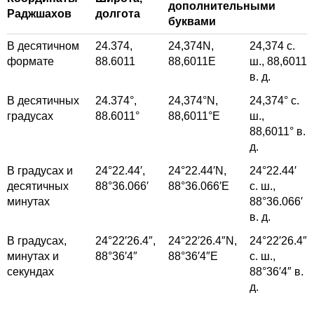
дополнительными
Раджшахов
долгота
буквами
В десятичном
24.374,
24,374
N,
24,374
с.
формате
88.6011
88,6011
E
ш.,
88,6011
в. д.
В десятичных
24.374°,
24,374°
N,
24,374°
с.
градусах
88.6011°
88,6011°
E
ш.,
88,6011°
в.
д.
В градусах и
24°22.44′,
24°22.44′
N,
24°22.44′
десятичных
88°36.066′
88°36.066′
E
с. ш.,
минутах
88°36.066′
в. д.
В градусах,
24°22′26.4″,
24°22′26.4″
N,
24°22′26.4″
минутах и
88°36′4″
88°36′4″
E
с. ш.,
секундах
88°36′4″
в.
д.