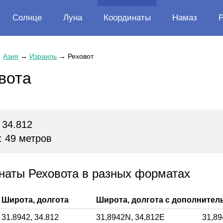
Солнце
Луна
Координаты
Намаз
→
Азия
→
Израиль
→
Реховот
вота
 34.812
: 49 метров
наты Реховота в разных форматах
Широта, долгота
Широта, долгота с дополните
31.8942,
34.812
31,8942
N,
34,812
E
31,89