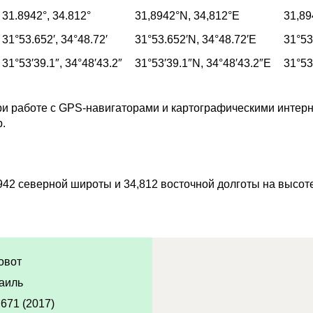
31.8942°,
34.812°
31,8942°
N,
34,812°
E
31,89
31°53.652′,
34°48.72′
31°53.652′
N,
34°48.72′
E
31°53
31°53′39.1″,
34°48′43.2″
31°53′39.1″
N,
34°48′43.2″
E
31°53
и работе с GPS-навигаторами и картографическими интерн
p.
942 северной широты и 34,812 восточной долготы на высот
овот
аиль
,671 (2017)