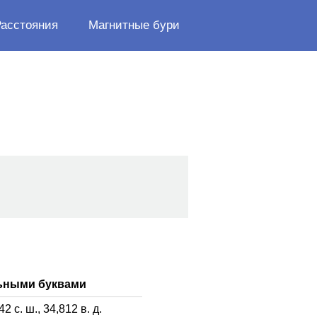
Расстояния
Магнитные бури
льными буквами
42
с. ш.,
34,812
в. д.