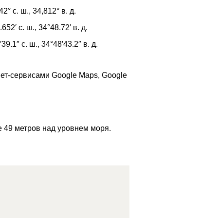
42°
с. ш.,
34,812°
в. д.
.652′
с. ш.,
34°48.72′
в. д.
′39.1″
с. ш.,
34°48′43.2″
в. д.
ет-сервисами Google Maps, Google
е 49 метров над уровнем моря.