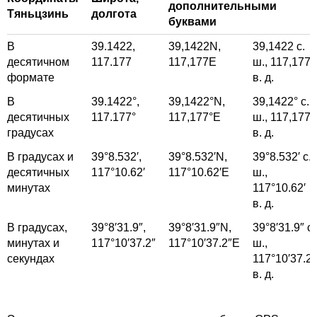
дополнительными
Тяньцзинь
долгота
буквами
В
39.1422,
39,1422
N,
39,1422
с.
десятичном
117.177
117,177
E
ш.,
117,177
формате
в. д.
В
39.1422°,
39,1422°
N,
39,1422°
с.
десятичных
117.177°
117,177°
E
ш.,
117,177°
градусах
в. д.
В градусах и
39°8.532′,
39°8.532′
N,
39°8.532′
с.
десятичных
117°10.62′
117°10.62′
E
ш.,
минутах
117°10.62′
в. д.
В градусах,
39°8′31.9″,
39°8′31.9″
N,
39°8′31.9″
с.
минутах и
117°10′37.2″
117°10′37.2″
E
ш.,
секундах
117°10′37.2″
в. д.