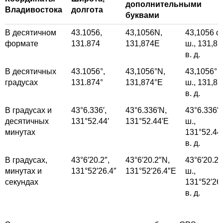
дополнительными
Владивостока
долгота
буквами
В десятичном
43.1056,
43,1056
N,
43,1056
с.
формате
131.874
131,874
E
ш.,
131,87
в. д.
В десятичных
43.1056°,
43,1056°
N,
43,1056°
с
градусах
131.874°
131,874°
E
ш.,
131,87
в. д.
В градусах и
43°6.336′,
43°6.336′
N,
43°6.336′
с
десятичных
131°52.44′
131°52.44′
E
ш.,
минутах
131°52.44′
в. д.
В градусах,
43°6′20.2″,
43°6′20.2″
N,
43°6′20.2″
минутах и
131°52′26.4″
131°52′26.4″
E
ш.,
секундах
131°52′26.
в. д.