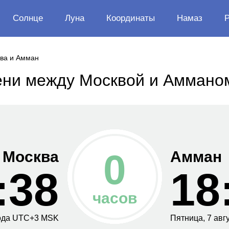
Солнце
Луна
Координаты
Намаз
ва и Амман
ени между Москвой и Аммано
0
Москва
Амман
:39
18
часов
ода
UTC+
3
MSK
Пятница,
7 авг