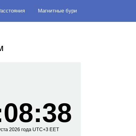
Расстояния
Магнитные бури
м
:08:39
уста
2026 года
UTC+
3
EET