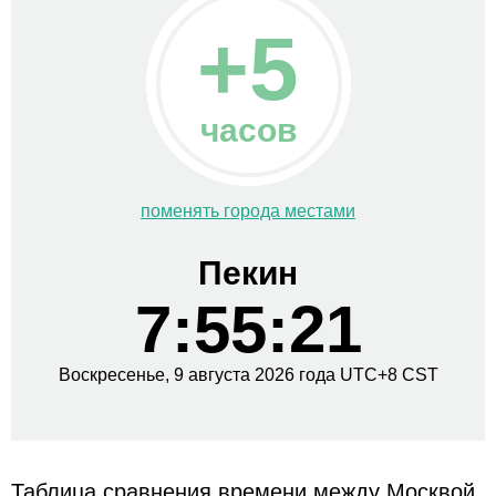
+
5
часов
поменять города местами
Пекин
7:55:21
Воскресенье,
9 августа
2026 года
UTC+
8
CST
Таблица сравнения времени между Москвой