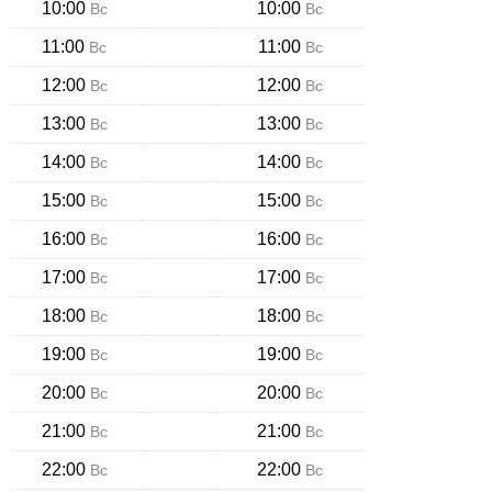
10:00
10:00
Вс
Вс
11:00
11:00
Вс
Вс
12:00
12:00
Вс
Вс
13:00
13:00
Вс
Вс
14:00
14:00
Вс
Вс
15:00
15:00
Вс
Вс
16:00
16:00
Вс
Вс
17:00
17:00
Вс
Вс
18:00
18:00
Вс
Вс
19:00
19:00
Вс
Вс
20:00
20:00
Вс
Вс
21:00
21:00
Вс
Вс
22:00
22:00
Вс
Вс