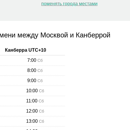
поменять города местами
мени между Москвой и Канберрой
Канберра
UTC+
10
7:00
Сб
8:00
Сб
9:00
Сб
10:00
Сб
11:00
Сб
12:00
Сб
13:00
Сб