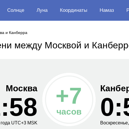
Солнце
Луна
Координаты
Намаз
ва и Канберра
ени между Москвой и Канберр
+
7
Москва
Канбе
:58
0:
часов
 года
UTC+
3
MSK
Воскресенье