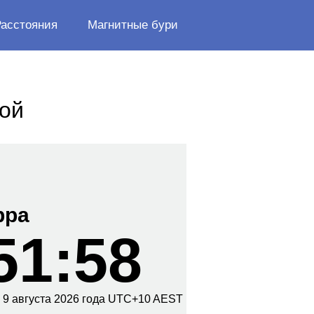
Расстояния
Магнитные бури
ой
рра
51:58
,
9 августа
2026 года
UTC+
10
AEST