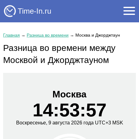
Time-In.ru
Главная
→
Разница во времени
→
Москва и Джорджтаун
Разница во времени между
Москвой и Джорджтауном
Москва
14:53:57
Воскресенье,
9 августа
2026 года
UTC+
3
MSK