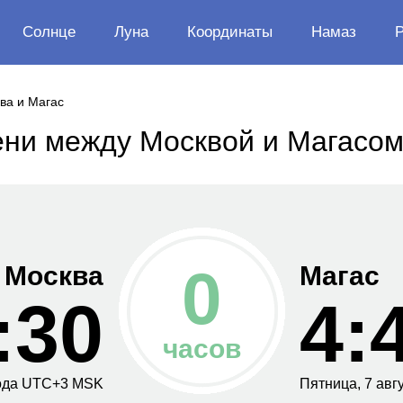
Солнце
Луна
Координаты
Намаз
ва и Магас
ени между Москвой и Магасо
0
Москва
Магас
:30
4:
часов
ода
UTC+
3
MSK
Пятница,
7 авг