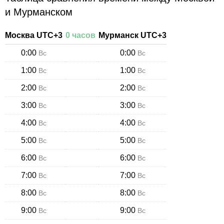
и Мурманском
Москва
UTC+
3
0
часов
Мурманск
UTC+
3
0:00
0:00
Вс
Вс
1:00
1:00
Вс
Вс
2:00
2:00
Вс
Вс
3:00
3:00
Вс
Вс
4:00
4:00
Вс
Вс
5:00
5:00
Вс
Вс
6:00
6:00
Вс
Вс
7:00
7:00
Вс
Вс
8:00
8:00
Вс
Вс
9:00
9:00
Вс
Вс