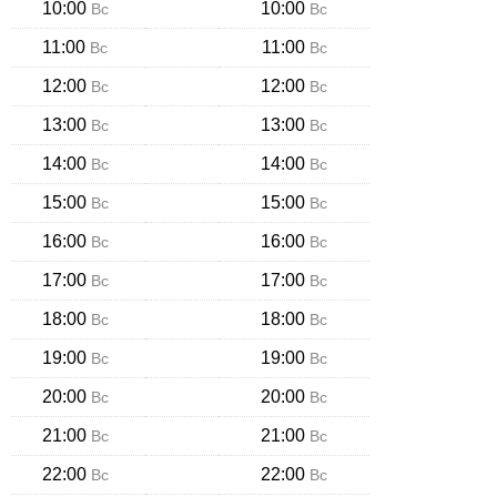
10:00
10:00
Вс
Вс
11:00
11:00
Вс
Вс
12:00
12:00
Вс
Вс
13:00
13:00
Вс
Вс
14:00
14:00
Вс
Вс
15:00
15:00
Вс
Вс
16:00
16:00
Вс
Вс
17:00
17:00
Вс
Вс
18:00
18:00
Вс
Вс
19:00
19:00
Вс
Вс
20:00
20:00
Вс
Вс
21:00
21:00
Вс
Вс
22:00
22:00
Вс
Вс