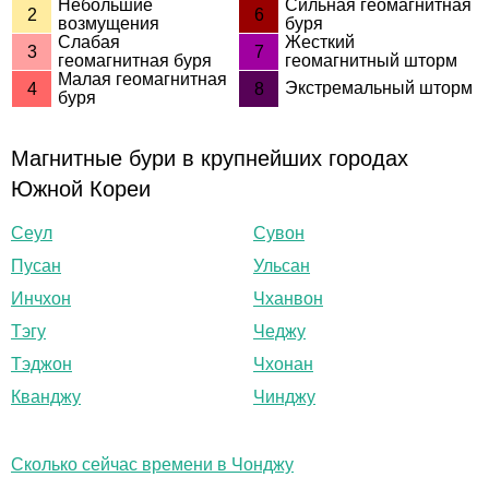
Небольшие
Сильная геомагнитная
2
6
возмущения
буря
Слабая
Жесткий
3
7
геомагнитная буря
геомагнитный шторм
Малая геомагнитная
Экстремальный шторм
4
8
буря
Магнитные бури в крупнейших городах
Южной Кореи
Сеул
Сувон
Пусан
Ульсан
Инчхон
Чханвон
Тэгу
Чеджу
Тэджон
Чхонан
Кванджу
Чинджу
Сколько сейчас времени в Чонджу