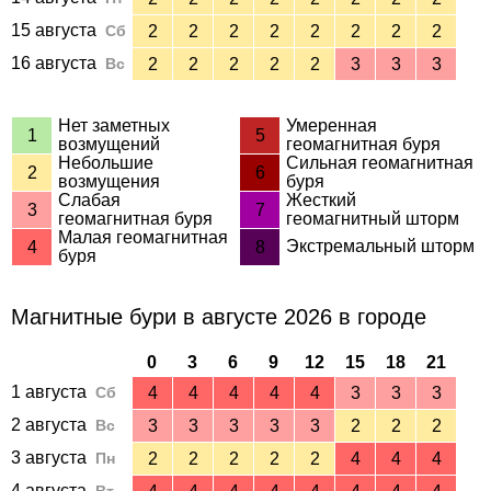
15 августа
Сб
2
2
2
2
2
2
2
2
16 августа
Вс
2
2
2
2
2
3
3
3
Нет заметных
Умеренная
1
5
возмущений
геомагнитная буря
Небольшие
Сильная геомагнитная
2
6
возмущения
буря
Слабая
Жесткий
3
7
геомагнитная буря
геомагнитный шторм
Малая геомагнитная
Экстремальный шторм
4
8
буря
Магнитные бури в августе 2026 в городе
0
3
6
9
12
15
18
21
1 августа
Сб
4
4
4
4
4
3
3
3
2 августа
Вс
3
3
3
3
3
2
2
2
3 августа
Пн
2
2
2
2
2
4
4
4
4 августа