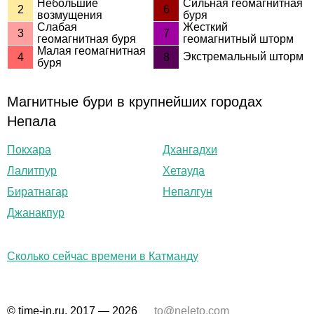
Небольшие
Сильная геомагнитная
2
6
возмущения
буря
Слабая
Жесткий
3
7
геомагнитная буря
геомагнитный шторм
Малая геомагнитная
Экстремальный шторм
4
8
буря
Магнитные бури в крупнейших городах
Непала
Покхара
Дхангадхи
Лалитпур
Хетауда
Биратнагар
Непалгун
Джанакпур
Сколько сейчас времени в Катманду
© time-in.ru, 2017 — 2026
to@neleto.com