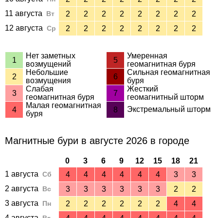
11 августа
Вт
2
2
2
2
2
2
2
2
12 августа
Ср
2
2
2
2
2
2
2
2
Нет заметных
Умеренная
1
5
возмущений
геомагнитная буря
Небольшие
Сильная геомагнитная
2
6
возмущения
буря
Слабая
Жесткий
3
7
геомагнитная буря
геомагнитный шторм
Малая геомагнитная
Экстремальный шторм
4
8
буря
Магнитные бури в августе 2026 в городе
0
3
6
9
12
15
18
21
1 августа
Сб
4
4
4
4
4
4
3
3
2 августа
Вс
3
3
3
3
3
3
2
2
3 августа
Пн
2
2
2
2
2
2
4
4
4 августа