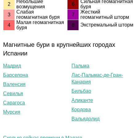
Небольшие
Сильная геомагнитная
2
6
возмущения
буря
Слабая
Жесткий
3
7
геомагнитная буря
геомагнитный шторм
Малая геомагнитная
Экстремальный шторм
4
8
буря
Магнитные бури в крупнейших городах
Испании
Мадрид
Пальма
Барселона
Лас-Пальмас-де-Гран-
Канария
Валенсия
Бильбао
Севилья
Аликанте
Сарагоса
Кордова
Мурсия
Вальядолид
Сколько сейчас времени в Малаге