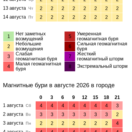
13 августа
Чт
2
2
2
2
2
2
2
2
14 августа
Пт
2
2
2
2
2
2
2
2
Нет заметных
Умеренная
1
5
возмущений
геомагнитная буря
Небольшие
Сильная геомагнитная
2
6
возмущения
буря
Слабая
Жесткий
3
7
геомагнитная буря
геомагнитный шторм
Малая геомагнитная
Экстремальный шторм
4
8
буря
Магнитные бури в августе 2026 в городе
0
3
6
9
12
15
18
21
1 августа
Сб
4
4
4
4
4
4
4
3
2 августа
Вс
3
3
3
3
3
3
3
2
3 августа
Пн
2
2
2
2
2
2
2
4
4 августа