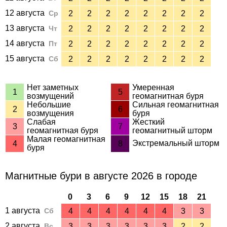
12 августа
Ср
2
2
2
2
2
2
2
2
13 августа
Чт
2
2
2
2
2
2
2
2
14 августа
Пт
2
2
2
2
2
2
2
2
15 августа
Сб
2
2
2
2
2
2
2
2
Нет заметных
Умеренная
1
5
возмущений
геомагнитная буря
Небольшие
Сильная геомагнитная
2
6
возмущения
буря
Слабая
Жесткий
3
7
геомагнитная буря
геомагнитный шторм
Малая геомагнитная
Экстремальный шторм
4
8
буря
Магнитные бури в августе 2026 в городе
0
3
6
9
12
15
18
21
1 августа
Сб
4
4
4
4
4
4
3
3
2 августа
Вс
3
3
3
3
3
3
2
2