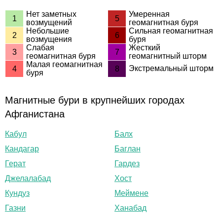
Нет заметных
Умеренная
1
5
возмущений
геомагнитная буря
Небольшие
Сильная геомагнитная
2
6
возмущения
буря
Слабая
Жесткий
3
7
геомагнитная буря
геомагнитный шторм
Малая геомагнитная
Экстремальный шторм
4
8
буря
Магнитные бури в крупнейших городах
Афганистана
Кабул
Балх
Кандагар
Баглан
Герат
Гардез
Джелалабад
Хост
Кундуз
Меймене
Газни
Ханабад