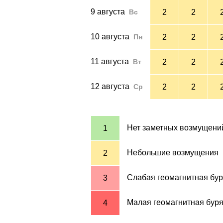
9 августа
Вс
2
2
10 августа
Пн
2
2
11 августа
Вт
2
2
12 августа
Ср
2
2
Нет заметных возмущени
1
Небольшие возмущения
2
Слабая геомагнитная бу
3
Малая геомагнитная бур
4