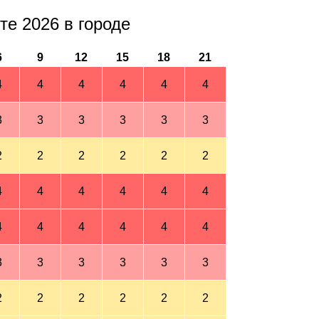
те 2026 в городе
6
9
12
15
18
21
4
4
4
4
4
4
3
3
3
3
3
3
2
2
2
2
2
2
4
4
4
4
4
4
4
4
4
4
4
4
3
3
3
3
3
3
2
2
2
2
2
2