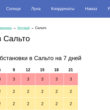
Солнце
Луна
Координаты
Намаз
мерика
→
Уругвай
→
Сальто
в Сальто
бстановки в Сальто на 7 дней
6
9
12
15
18
21
3
3
3
3
3
3
2
2
2
2
2
2
2
2
2
2
2
2