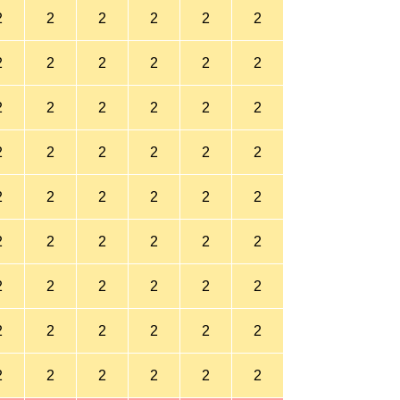
2
2
2
2
2
2
2
2
2
2
2
2
2
2
2
2
2
2
2
2
2
2
2
2
2
2
2
2
2
2
2
2
2
2
2
2
2
2
2
2
2
2
2
2
2
2
2
2
2
2
2
2
2
2