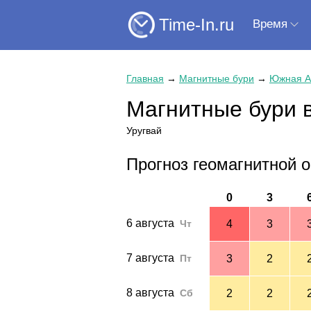
Time-In.ru
Время
Главная
→
Магнитные бури
→
Южная А
Магнитные бури 
Уругвай
Прогноз геомагнитной о
0
3
6 августа
Чт
4
3
7 августа
Пт
3
2
8 августа
Сб
2
2