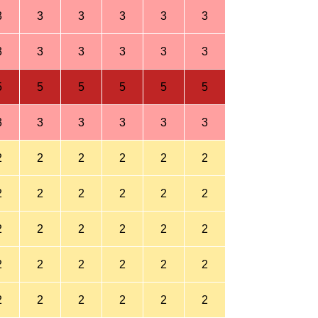
3
3
3
3
3
3
3
3
3
3
3
3
5
5
5
5
5
5
3
3
3
3
3
3
2
2
2
2
2
2
2
2
2
2
2
2
2
2
2
2
2
2
2
2
2
2
2
2
2
2
2
2
2
2