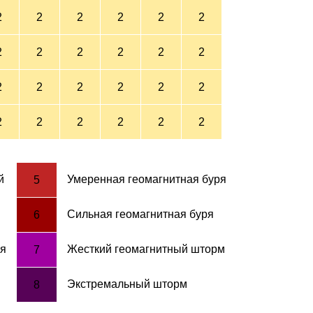
2
2
2
2
2
2
2
2
2
2
2
2
2
2
2
2
2
2
2
2
2
2
2
2
й
Умеренная геомагнитная буря
5
Сильная геомагнитная буря
6
ря
Жесткий геомагнитный шторм
7
я
Экстремальный шторм
8