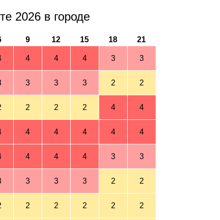
те 2026 в городе
6
9
12
15
18
21
4
4
4
4
3
3
3
3
3
3
2
2
2
2
2
2
4
4
4
4
4
4
4
4
4
4
4
4
3
3
3
3
3
3
2
2
2
2
2
2
2
2