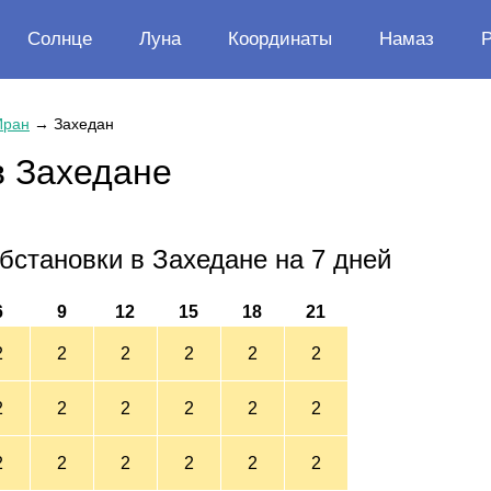
Солнце
Луна
Координаты
Намаз
Иран
→
Захедан
в Захедане
бстановки в Захедане на 7 дней
6
9
12
15
18
21
2
2
2
2
2
2
2
2
2
2
2
2
2
2
2
2
2
2