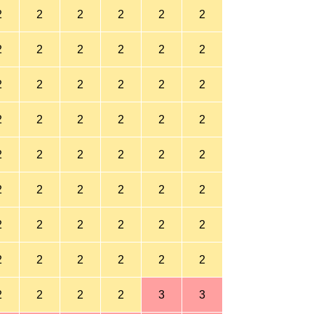
2
2
2
2
2
2
2
2
2
2
2
2
2
2
2
2
2
2
2
2
2
2
2
2
2
2
2
2
2
2
2
2
2
2
2
2
2
2
2
2
2
2
2
2
2
2
2
2
2
2
2
2
3
3