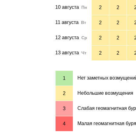
10 августа
Пн
2
2
11 августа
Вт
2
2
12 августа
Ср
2
2
13 августа
Чт
2
2
Нет заметных возмущени
1
Небольшие возмущения
2
Слабая геомагнитная бу
3
Малая геомагнитная бур
4