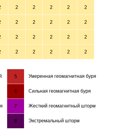
2
2
2
2
2
2
2
2
2
2
2
2
2
2
2
2
2
2
2
2
2
2
2
2
й
Умеренная геомагнитная буря
5
Сильная геомагнитная буря
6
ря
Жесткий геомагнитный шторм
7
я
Экстремальный шторм
8