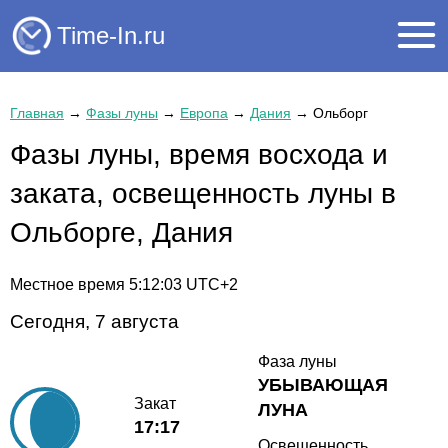
Time-In.ru
Главная
→
Фазы луны
→
Европа
→
Дания
→
Ольборг
Фазы луны, время восхода и
заката, освещенность луны в
Ольборге, Дания
Местное время
5:12:03
UTC+2
Сегодня, 7 августа
Фаза луны
УБЫВАЮЩАЯ
Закат
ЛУНА
17:17
Освещенность