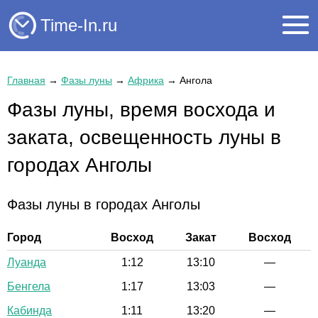
Time-In.ru
Главная
→
Фазы луны
→
Африка
→
Ангола
Фазы луны, время восхода и
заката, освещенность луны в
городах Анголы
Фазы луны в городах Анголы
Город
Восход
Закат
Восход
Луанда
1:12
13:10
—
Бенгела
1:17
13:03
—
Кабинда
1:11
13:20
—