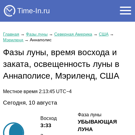
Time-In.ru
Главная
→
Фазы луны
→
Северная Америка
→
США
→
Мэриленд
→
Аннаполис
Фазы луны, время восхода и
заката, освещенность луны в
Аннаполисе, Мэриленд, США
Местное время
2:13:45
UTC−4
Сегодня, 10 августа
Фаза луны
Восход
УБЫВАЮЩАЯ
3:33
ЛУНА