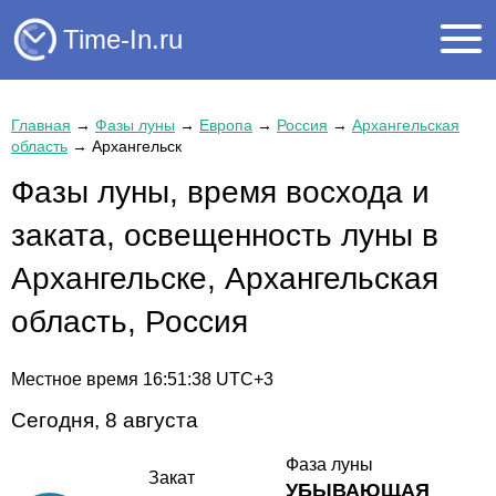
Time-In.ru
Главная
→
Фазы луны
→
Европа
→
Россия
→
Архангельская
область
→
Архангельск
Фазы луны, время восхода и
заката, освещенность луны в
Архангельске, Архангельская
область, Россия
Местное время
16:51:38
UTC+3
Сегодня, 8 августа
Фаза луны
Закат
УБЫВАЮЩАЯ