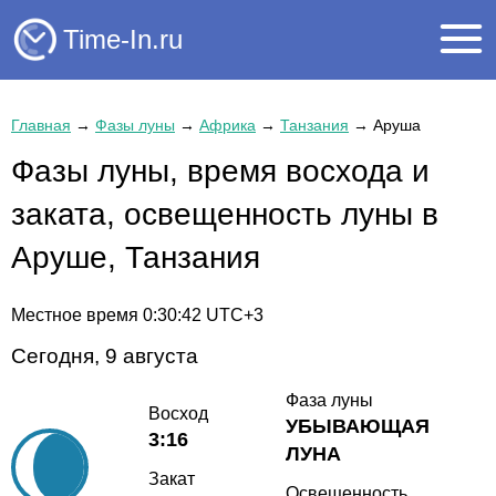
Time-In.ru
Главная
→
Фазы луны
→
Африка
→
Танзания
→
Аруша
Фазы луны, время восхода и
заката, освещенность луны в
Аруше, Танзания
Местное время
0:30:42
UTC+3
Сегодня, 9 августа
Фаза луны
Восход
УБЫВАЮЩАЯ
3:16
ЛУНА
Закат
Освещенность