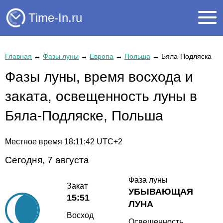
Time-In.ru
Главная
→
Фазы луны
→
Европа
→
Польша
→
Бяла-Подляска
Фазы луны, время восхода и
заката, освещенность луны в
Бяла-Подляске, Польша
Местное время
18:11:42
UTC+2
Сегодня, 7 августа
Фаза луны
Закат
УБЫВАЮЩАЯ
15:51
ЛУНА
Восход
Освещенность