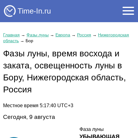
Time-In.ru
Главная
→
Фазы луны
→
Европа
→
Россия
→
Нижегородская
область
→
Бор
Фазы луны, время восхода и
заката, освещенность луны в
Бору, Нижегородская область,
Россия
Местное время
5:17:40
UTC+3
Сегодня, 9 августа
Фаза луны
УБЫВАЮЩАЯ