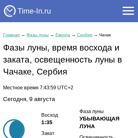
Time-In.ru
Главная
→
Фазы луны
→
Европа
→
Сербия
→
Чачак
Фазы луны, время восхода и
заката, освещенность луны в
Чачаке, Сербия
Местное время
7:43:59
UTC+2
Сегодня, 9 августа
Фаза луны
Восход
УБЫВАЮЩАЯ
1:35
ЛУНА
Закат
Освещенность