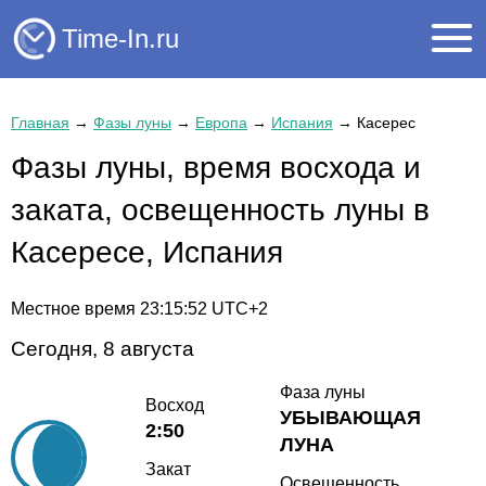
Time-In.ru
Главная
→
Фазы луны
→
Европа
→
Испания
→
Касерес
Фазы луны, время восхода и
заката, освещенность луны в
Касересе, Испания
Местное время
23:15:52
UTC+2
Сегодня, 8 августа
Фаза луны
Восход
УБЫВАЮЩАЯ
2:50
ЛУНА
Закат
Освещенность