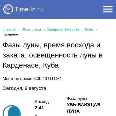
Time-In.ru
Главная
→
Фазы луны
→
Северная Америка
→
Куба
→
Карденас
Фазы луны, время восхода и
заката, освещенность луны в
Карденасе, Куба
Местное время
3:00:43
UTC−4
Сегодня, 8 августа
Фаза луны
Восход
УБЫВАЮЩАЯ
2:41
ЛУНА