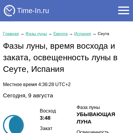
Time-In.ru
Главная
→
Фазы луны
→
Европа
→
Испания
→
Сеута
Фазы луны, время восхода и
заката, освещенность луны в
Сеуте, Испания
Местное время
4:36:29
UTC+2
Сегодня, 9 августа
Фаза луны
Восход
УБЫВАЮЩАЯ
3:48
ЛУНА
Закат
Освещенность