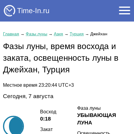
Time-In.ru
Главная
→
Фазы луны
→
Азия
→
Турция
→
Джейхан
Фазы луны, время восхода и
заката, освещенность луны в
Джейхан, Турция
Местное время
23:20:44
UTC+3
Сегодня, 7 августа
Фаза луны
Восход
УБЫВАЮЩАЯ
0:18
ЛУНА
Закат
Освещенность