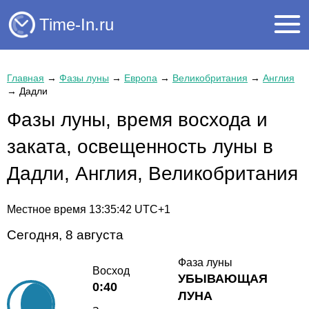
Time-In.ru
Главная
→
Фазы луны
→
Европа
→
Великобритания
→
Англия
→
Дадли
Фазы луны, время восхода и
заката, освещенность луны в
Дадли, Англия, Великобритания
Местное время
13:35:42
UTC+1
Сегодня, 8 августа
Фаза луны
Восход
УБЫВАЮЩАЯ
0:40
ЛУНА