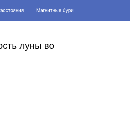
Расстояния
Магнитные бури
ость луны во