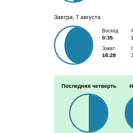
Завтра, 7 августа
Восход
0:35
Закат
16:28
Последняя четверть
Н