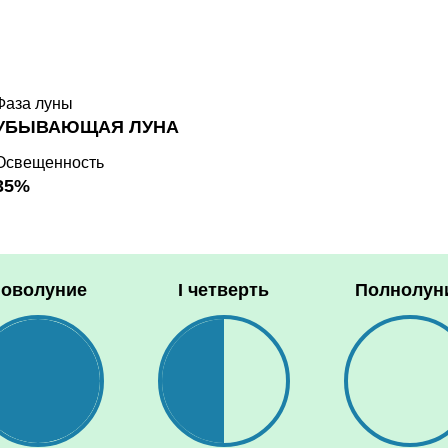
Фаза луны
УБЫВАЮЩАЯ ЛУНА
Освещенность
35%
оволуние
I четверть
Полнолун