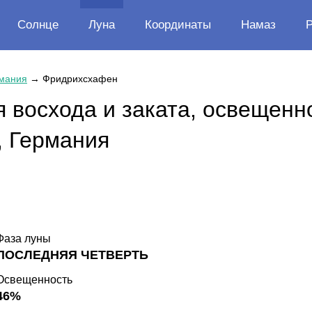
Солнце
Луна
Координаты
Намаз
мания
→
Фридрихсхафен
 восхода и заката, освещенн
 Германия
Фаза луны
ПОСЛЕДНЯЯ ЧЕТВЕРТЬ
Освещенность
46%