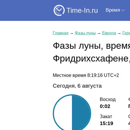
Time-In.ru
Время
Главная
→
Фазы луны
→
Европа
→
Гер
Фазы луны, время
Фридрихсхафене,
Местное время
8:19:16
UTC+2
Сегодня, 6 августа
Восход
0:02
Закат
15:19