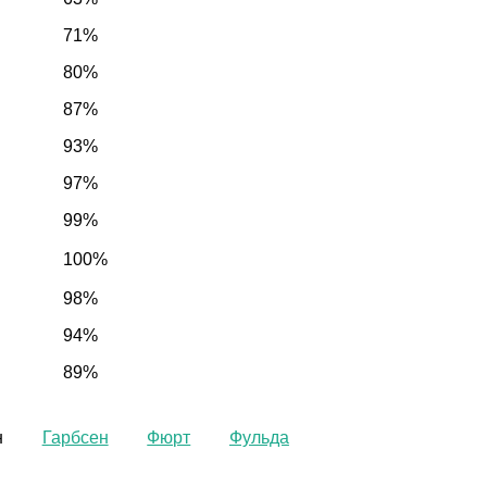
71%
80%
87%
93%
97%
99%
100%
98%
94%
89%
н
Гарбсен
Фюрт
Фульда