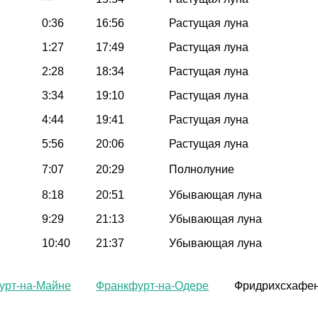
0:36
16:56
Растущая луна
1:27
17:49
Растущая луна
2:28
18:34
Растущая луна
3:34
19:10
Растущая луна
4:44
19:41
Растущая луна
5:56
20:06
Растущая луна
7:07
20:29
Полнолуние
8:18
20:51
Убывающая луна
9:29
21:13
Убывающая луна
10:40
21:37
Убывающая луна
урт-на-Майне
Франкфурт-на-Одере
Фридрихсхафе