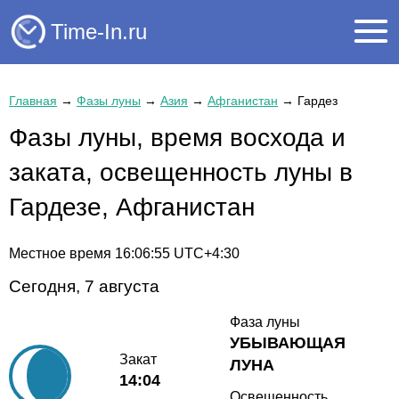
Time-In.ru
Главная
→
Фазы луны
→
Азия
→
Афганистан
→
Гардез
Фазы луны, время восхода и
заката, освещенность луны в
Гардезе, Афганистан
Местное время
16:06:56
UTC+4:30
Сегодня, 7 августа
Фаза луны
УБЫВАЮЩАЯ
Закат
ЛУНА
14:04
Освещенность