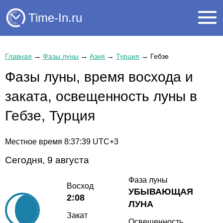
Time-In.ru
Главная
→
Фазы луны
→
Азия
→
Турция
→
Гебзе
Фазы луны, время восхода и
заката, освещенность луны в
Гебзе, Турция
Местное время
8:37:39
UTC+3
Сегодня, 9 августа
Фаза луны
Восход
УБЫВАЮЩАЯ
2:08
ЛУНА
Закат
Освещенность