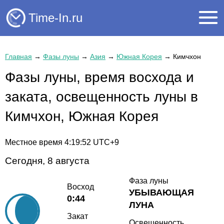
Time-In.ru
Главная
→
Фазы луны
→
Азия
→
Южная Корея
→
Кимчхон
Фазы луны, время восхода и
заката, освещенность луны в
Кимчхон, Южная Корея
Местное время
4:19:52
UTC+9
Сегодня, 8 августа
Фаза луны
Восход
УБЫВАЮЩАЯ
0:44
ЛУНА
Закат
Освещенность