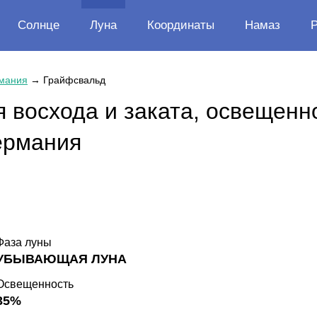
Солнце
Луна
Координаты
Намаз
мания
→
Грайфсвальд
 восхода и заката, освещенн
ермания
Фаза луны
УБЫВАЮЩАЯ ЛУНА
Освещенность
35%