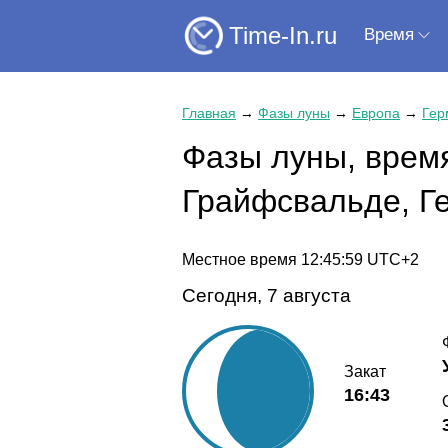
Time-In.ru
Время
Главная
→
Фазы луны
→
Европа
→
Гер
Фазы луны, время
Грайфсвальде, Г
Местное время
12:46:00
UTC+2
Сегодня, 7 августа
Закат
16:43