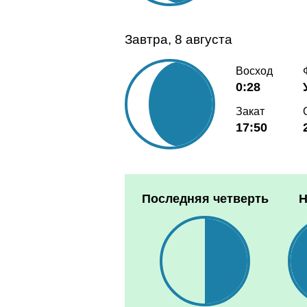
Завтра, 8 августа
Восход
0:28
Закат
17:50
Последняя четверть
Н