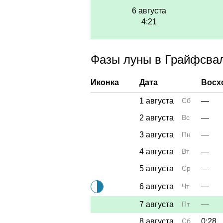
6 августа
4:21
Фазы луны в Грайфсвал
Иконка
Дата
Восх
1 августа
Сб
—
2 августа
Вс
—
3 августа
Пн
—
4 августа
Вт
—
5 августа
Ср
—
6 августа
Чт
—
7 августа
Пт
—
8 августа
Сб
0:28