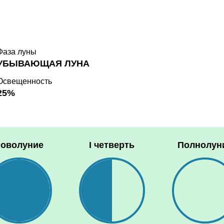
Фаза луны
УБЫВАЮЩАЯ ЛУНА
Освещенность
25%
оволуние
I четверть
Полнолун