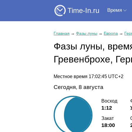
Time-In.ru
Время
Главная
→
Фазы луны
→
Европа
→
Гер
Фазы луны, время
Гревенброхе, Ге
Местное время
17:02:45
UTC+2
Сегодня, 8 августа
Восход
1:12
Закат
18:00