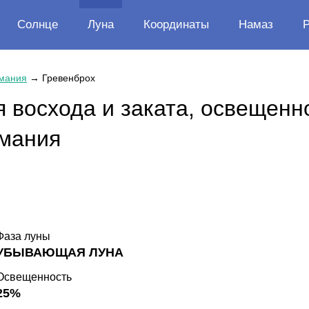
Солнце
Луна
Координаты
Намаз
мания
→
Гревенброх
 восхода и заката, освещенн
рмания
Фаза луны
УБЫВАЮЩАЯ ЛУНА
Освещенность
25%