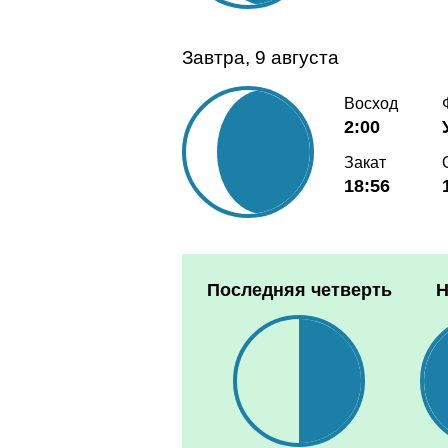
Завтра, 9 августа
Восход
2:00
Закат
18:56
Последняя четверть
Н