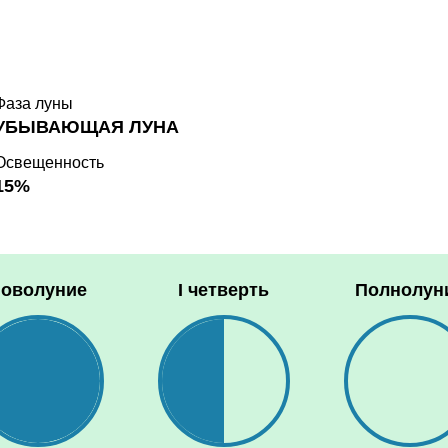
Фаза луны
УБЫВАЮЩАЯ ЛУНА
Освещенность
15%
оволуние
I четверть
Полнолун