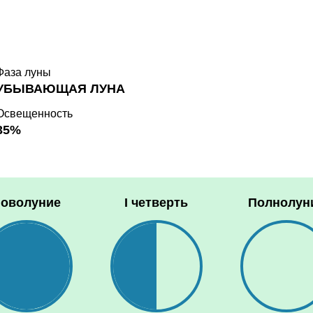
Фаза луны
УБЫВАЮЩАЯ ЛУНА
Освещенность
35%
оволуние
I четверть
Полнолун