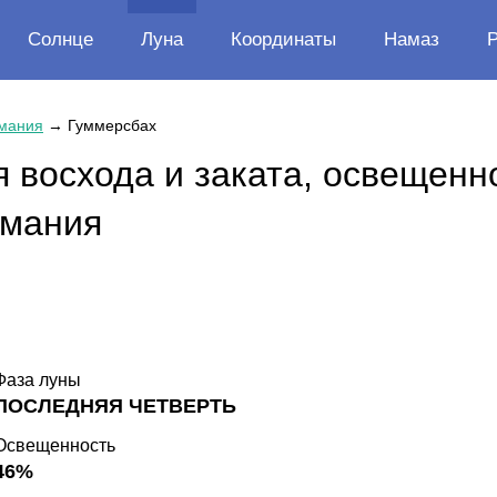
Солнце
Луна
Координаты
Намаз
мания
→
Гуммерсбах
 восхода и заката, освещенн
рмания
Фаза луны
ПОСЛЕДНЯЯ ЧЕТВЕРТЬ
Освещенность
46%