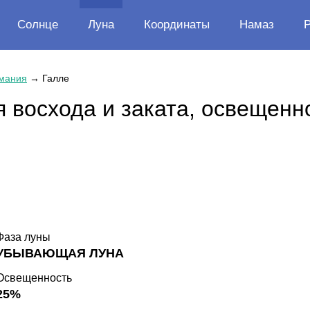
Солнце
Луна
Координаты
Намаз
мания
→
Галле
 восхода и заката, освещенн
Фаза луны
УБЫВАЮЩАЯ ЛУНА
Освещенность
25%