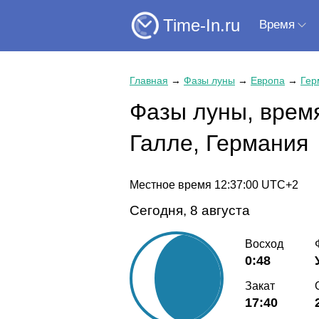
Time-In.ru
Время
Главная
→
Фазы луны
→
Европа
→
Гер
Фазы луны, время
Галле, Германия
Местное время
12:37:01
UTC+2
Сегодня, 8 августа
Восход
0:48
Закат
17:40