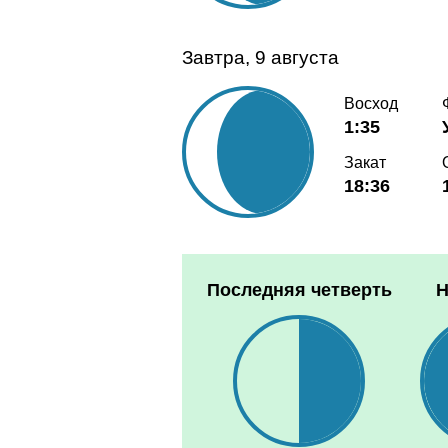
Завтра, 9 августа
Восход
1:35
Закат
18:36
Последняя четверть
Н