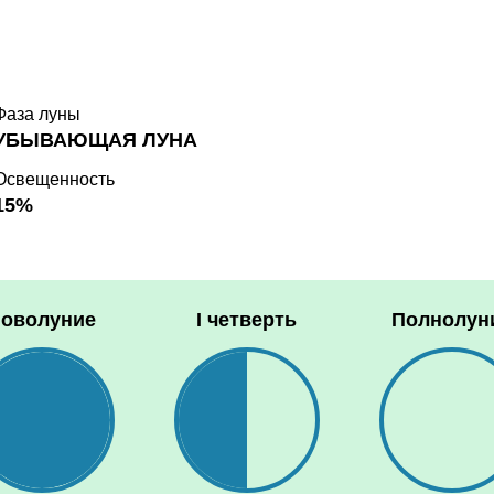
Фаза луны
УБЫВАЮЩАЯ ЛУНА
Освещенность
15%
оволуние
I четверть
Полнолун