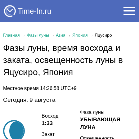
Time-In.ru
Главная
→
Фазы луны
→
Азия
→
Япония
→
Яцусиро
Фазы луны, время восхода и
заката, освещенность луны в
Яцусиро, Япония
Местное время
14:26:58
UTC+9
Сегодня, 9 августа
Фаза луны
Восход
УБЫВАЮЩАЯ
1:33
ЛУНА
Закат
Освещенность