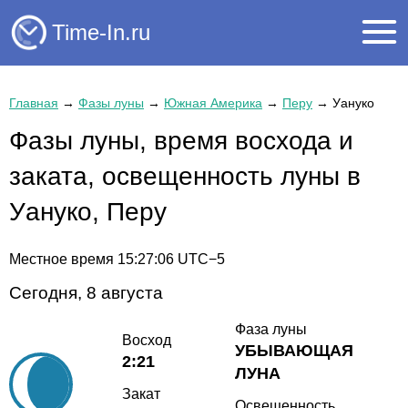
Time-In.ru
Главная
→
Фазы луны
→
Южная Америка
→
Перу
→
Уануко
Фазы луны, время восхода и
заката, освещенность луны в
Уануко, Перу
Местное время
15:27:06
UTC−5
Сегодня, 8 августа
Фаза луны
Восход
УБЫВАЮЩАЯ
2:21
ЛУНА
Закат
Освещенность